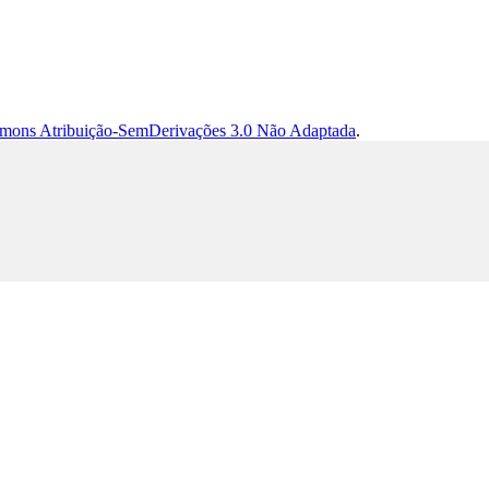
mons Atribuição-SemDerivações 3.0 Não Adaptada
.