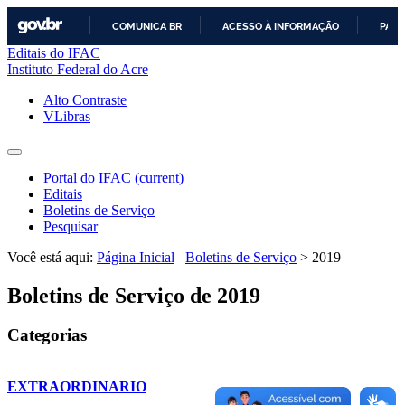
COMUNICA BR
ACESSO À INFORMAÇÃO
PART
Editais do IFAC
IR
Instituto Federal do Acre
PARA
O
Alto Contraste
CONTEÚDO
VLibras
Portal do IFAC
(current)
Editais
Boletins de Serviço
Pesquisar
Você está aqui:
Página Inicial
Boletins de Serviço
>
2019
Boletins de Serviço de 2019
Categorias
EXTRAORDINARIO