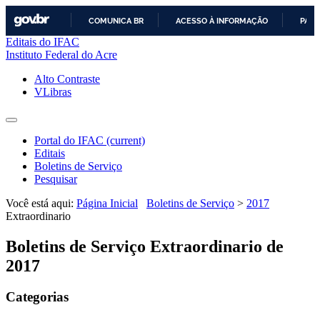
COMUNICA BR
ACESSO À INFORMAÇÃO
PART
Editais do IFAC
IR
Instituto Federal do Acre
PARA
O
Alto Contraste
CONTEÚDO
VLibras
Portal do IFAC
(current)
Editais
Boletins de Serviço
Pesquisar
Você está aqui:
Página Inicial
Boletins de Serviço
>
2017
Extraordinario
Boletins de Serviço Extraordinario de
2017
Categorias