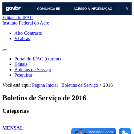
COMUNICA BR
ACESSO À INFORMAÇÃO
PART
Editais do IFAC
IR
Instituto Federal do Acre
PARA
O
Alto Contraste
CONTEÚDO
VLibras
Portal do IFAC
(current)
Editais
Boletins de Serviço
Pesquisar
Você está aqui:
Página Inicial
Boletins de Serviço
>
2016
Boletins de Serviço de 2016
Categorias
MENSAL