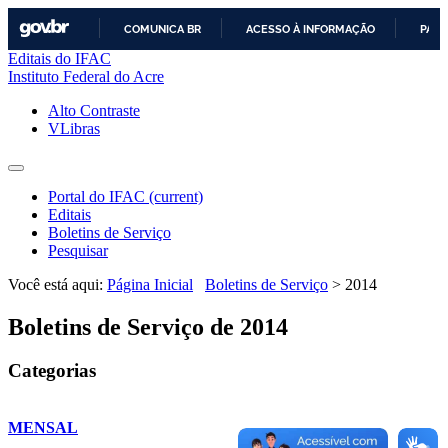
COMUNICA BR
ACESSO À INFORMAÇÃO
PART
Editais do IFAC
IR
Instituto Federal do Acre
PARA
O
Alto Contraste
CONTEÚDO
VLibras
Portal do IFAC
(current)
Editais
Boletins de Serviço
Pesquisar
Você está aqui:
Página Inicial
Boletins de Serviço
>
2014
Boletins de Serviço de 2014
Categorias
MENSAL