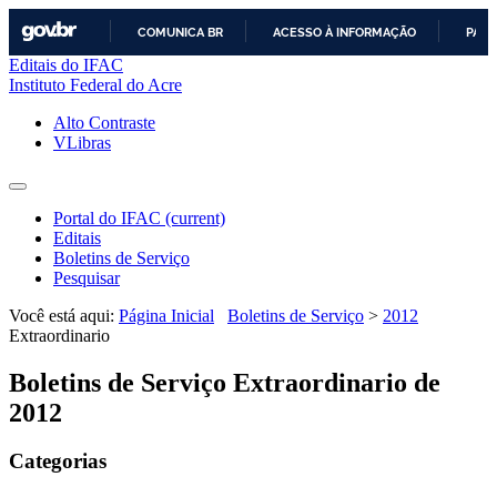
COMUNICA BR
ACESSO À INFORMAÇÃO
PART
Editais do IFAC
IR
Instituto Federal do Acre
PARA
O
Alto Contraste
CONTEÚDO
VLibras
Portal do IFAC
(current)
Editais
Boletins de Serviço
Pesquisar
Você está aqui:
Página Inicial
Boletins de Serviço
>
2012
Extraordinario
Boletins de Serviço Extraordinario de
2012
Categorias